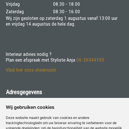
Vrijdag
08.30 - 18.00
Zaterdag
08.30 - 16.00
Wij zijn gesloten op zaterdag 1 augustus vanaf 13:00 uur
en vrijdag 14 augustus de hele dag.
Interieur advies nodig ?
Plan een afspraak met Styliste Anja
06-26344193
Vind hier onze showroom
Adresgegevens
van Asselen voor Verf & Wonen
Wij gebruiken cookies
Herenweg 132 - 3645 DT Vinkeveen
Deze website maakt gebruik van cookies en andere
trackingtechnologieën om uw browse-ervaring te verbeteren voor de
Telefoon:
0297-261218
volgende doeleinden:
om de basisfunctionaliteit van de website mogelijk