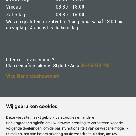
Vrijdag
08.30 - 18.00
Zaterdag
08.30 - 16.00
Wij zijn gesloten op zaterdag 1 augustus vanaf 13:00 uur
en vrijdag 14 augustus de hele dag.
Interieur advies nodig ?
Plan een afspraak met Styliste Anja
06-26344193
Vind hier onze showroom
Adresgegevens
Wij gebruiken cookies
van Asselen voor Verf & Wonen
Deze website maakt gebruik van cookies en andere
Herenweg 132 - 3645 DT Vinkeveen
trackingtechnologieën om uw browse-ervaring te verbeteren voor de
volgende doeleinden:
om de basisfunctionaliteit van de website mogelijk
Telefoon:
0297-261218
te maken
,
om een betere ervaring op de website te bieden
,
om uw